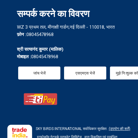
सम्पर्क करने का विवरण
WZ 3 प्रथम तल, मीनाक्षी गार्डन,नई दिल्ली - 110018, भारत
फ़ोन :
08045478968
श्री सत्यानंद कुमार
(
मालिक
)
मोबाइल :
08045478968
जांच भेजें
एसएमएस भेजें
मुझे निःशुल्क क
SKY BIRDS INTERNATIONAL सर्वाधिकार सुरक्षित.
(उपयोग की शर्तें)
इन्फोकॉम नेटवर्क प्राइवेट लिमिटेड .
द्वारा विकसित एवं प्रबंधित