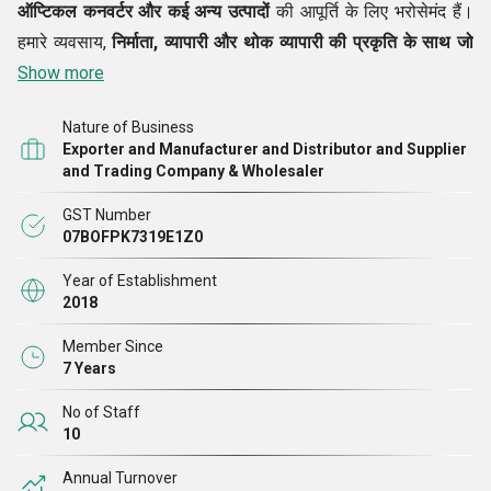
ऑप्टिकल कनवर्टर और कई अन्य उत्पादों
की आपूर्ति के लिए भरोसेमंद हैं।
हमारे व्यवसाय,
निर्माता, व्यापारी और थोक व्यापारी की प्रकृति के साथ जो
जिम्मेदारियां हमारे पास आती हैं, वे हमारे द्वारा अच्छी तरह से पूरी की जाती हैं
Show more
और
हम ग्राहकों के लिए एक विश्वसनीय गंतव्य के रूप में उभरते हैं। हम उस
Nature of Business
गुणवत्ता की सेवा करते हैं जिसकी ग्राहक अपेक्षा करते हैं और इसके लिए, रेंज
Exporter and Manufacturer and Distributor and Supplier
की बेहतर गुणवत्ता सुनिश्चित करने की दिशा में हमारे द्वारा सख्त जोर दिया
and Trading Company & Wholesaler
जाता है। रेंज की बेहतर गुणवत्ता सुनिश्चित करने के लिए हमारे द्वारा स्व-
GST Number
निर्मित और खरीदे गए उत्पादों पर कई परीक्षण किए जाते हैं।
07BOFPK7319E1Z0
Year of Establishment
2018
Member Since
7 Years
No of Staff
10
Annual Turnover