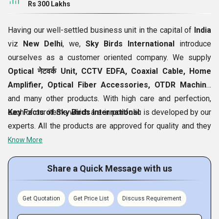
Rs 300 Lakhs
Having our well-settled business unit in the capital of
India
viz
New Delhi
, we,
Sky Birds International
introduce
ourselves as a customer oriented company. We supply
Optical नेटवर्क Unit, CCTV EDFA, Coaxial Cable, Home
Amplifier, Optical Fiber Accessories, OTDR Machine
and many other products. With high care and perfection,
each of our items which are in portfolio is developed by our
Key Facts of Sky Birds International:
experts. All the products are approved for quality and they
are supplied in the market after complete assurance about
Know More
flawlessness. We time to time modify our product-line as
well as manufacturing techniques to serve customers in a
Share a Quick Message with us
better manner. Further, our company aims to touch
tremendous heights of success and for the same, we work
Get Quotation
Get Price List
Discuss Requirement
hard every day and attain complete satisfaction of