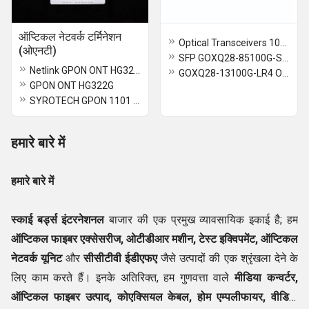
ऑप्टिकल नेटवर्क टर्मिनेशन
Optical Transceivers 10g SFP 20KM Bidi
(ओएनटी)
SFP GOXQ28-85100G-SR4
Netlink GPON ONT HG325AX
GOXQ28-13100G-LR4 Optical Fiber SFP
GPON ONT HG322G
SYROTECH GPON 1101 WDONT
हमारे बारे में
हमारे बारे में
स्काई बर्ड्स इंटरनेशनल
बाजार की एक प्रमुख व्यावसायिक इकाई है; हम
ऑप्टिकल फाइबर एक्सेसरीज, ओटीडीआर मशीन, टेस्ट इक्विपमेंट, ऑप्टिकल
नेटवर्क यूनिट
और
सीसीटीवी ईडीएफए
जैसे उत्पादों की एक श्रृंखला देने के
लिए काम करते हैं। इनके अतिरिक्त, हम गुणवत्ता वाले
मीडिया कन्वर्टर,
ऑप्टिकल फाइबर उत्पाद, कोएक्सियल केबल, होम एम्पलीफायर, वीडियो